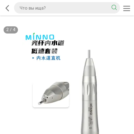
2
/
4