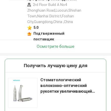
2rd Floor Build A No4
Zhonghuan Road,Luocun,Shishan
Town,Nanhai District,Foshan
City,Guangdong,China ,China
5.0
Подтверженный
поставщик
Осмотрите больше
Получить лучшую цену для
Стоматологический
волоконно-оптический
рукоятки увеличивающий
контрас-угол внутренний
водяной спрей низкой
скорости хирургический