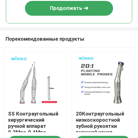
рукоятки для лаборатории
Продолжать
стоматолога
Порекомендованные продукты
Главная страница
SS Контраугольный
20Контраугольный
Продукция
хирургический
низкоскоростной
ручной аппарат
зубной рукоятки
0.3Mpa-0.4Mpa
внешний канал
О Компании