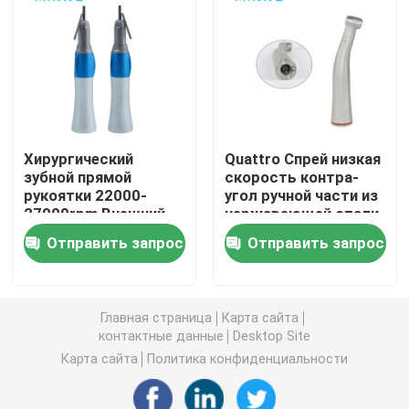
Зубные микромоторы
зубоврачебный воздух prophy
Хирургический
Quattro Спрей низкая
Светодиодный стоматологический светильник
зубной прямой
скорость контра-
рукоятки 22000-
угол ручной части из
27000rpm Внешний
нержавеющей стали
Инъектор для стоматологической анестезии
канал
Отправить запрос
Отправить запрос
Машина зубного имплантата
Главная страница
Карта сайта
Эндодонтические изделия
контактные данные
Desktop Site
Карта сайта
Политика конфиденциальности
Машины для лечения зубов