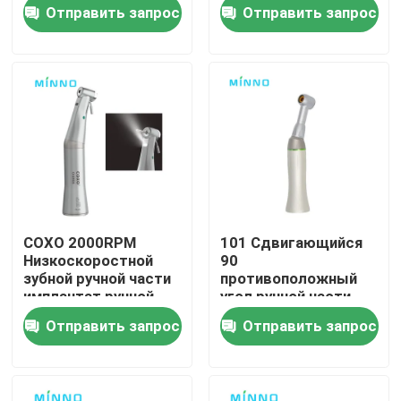
Ручной аппарат типа
Отправить запрос
Отправить запрос
E
Наша фабрика
контроль качества
контактные данные
Отправить запрос
COXO 2000RPM
101 Сдвигающийся
Низкоскоростной
90
Стоматологические медицинские изделия
зубной ручной части
противоположный
имплантат ручной
угол ручной части
части 20:1
Нажмите кнопку
Отправить запрос
Отправить запрос
медленная скорость
Невысокоскоростной зубной рукоят
Зубной высокоскоростной ручной прибор